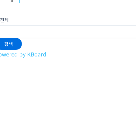
1
검색
owered by KBoard