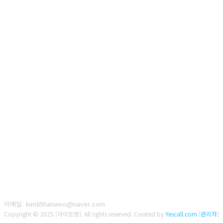
이메일: kim65hanwoo@naver.com
Copyright © 2025 [사이트명]. All rights reserved.
Created by
Yescall.com
[
관리자
]