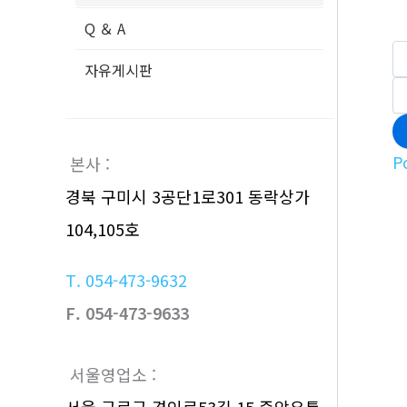
Q ＆ A
자유게시판
P
본사 :
경북 구미시 3공단1로301 동락상가
104,105호
T. 054-473-9632
F. 054-473-9633
서울영업소 :
서울 구로구 경인로53길 15 중앙유통