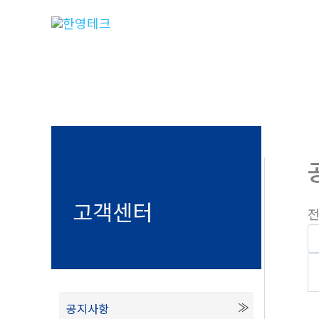
콘
텐
츠
로
건
너
뛰
기
고객센터
전
공지사항