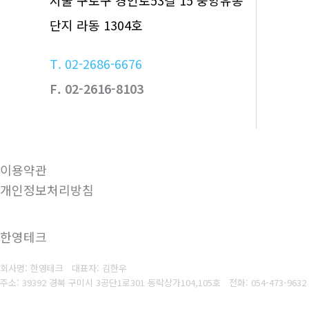
단지 라동 1304호
T. 02-2686-6676
F. 02-2616-8103
이용약관
개인정보처리방침
한영테크
회사명: 한영테크 대표자: 김한우
주소: 39392 경북 구미시 3공단1로301 동락상가104,105호
전화: 054-473-9632